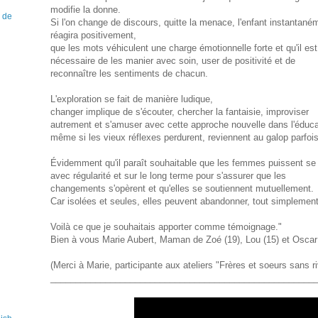
modifie la donne.
 de
Si l'on change de discours, quitte la menace, l'enfant instantané
réagira positivement,
que les mots véhiculent une charge émotionnelle forte et qu'il est
nécessaire de les manier avec soin, user de positivité et de
reconnaître les sentiments de chacun.
L'exploration se fait de manière ludique,
changer implique de s'écouter, chercher la fantaisie, improviser
autrement et s'amuser avec cette approche nouvelle dans l'éduca
même si les vieux réflexes perdurent, reviennent au galop parfois
Évidemment qu'il paraît souhaitable que les femmes puissent se 
avec régularité et sur le long terme pour s'assurer que les
changements s'opèrent et qu'elles se soutiennent mutuellement.
Car isolées et seules, elles peuvent abandonner, tout simplement
Voilà ce que je souhaitais apporter comme témoignage."
Bien à vous Marie Aubert, Maman de Zoé (19), Lou (15) et Oscar
(Merci à Marie, participante aux ateliers "Frères et soeurs sans ri
_____________________________________________________