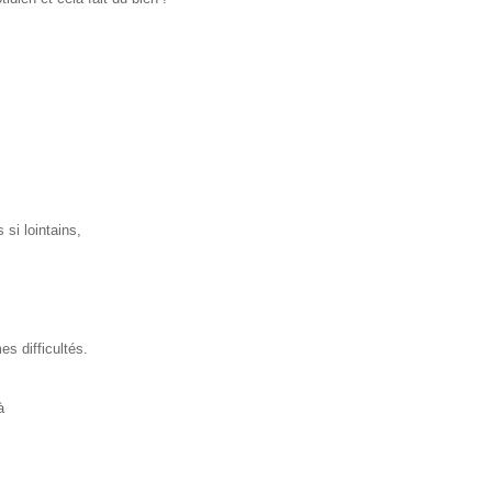
si lointains,
s difficultés.
à