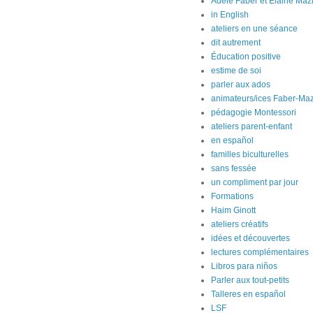
Adele Faber et Elaine Maz
in English
ateliers en une séance
dit autrement
Éducation positive
estime de soi
parler aux ados
animateurs/ices Faber-Maz
pédagogie Montessori
ateliers parent-enfant
en español
familles biculturelles
sans fessée
un compliment par jour
Formations
Haim Ginott
ateliers créatifs
idées et découvertes
lectures complémentaires
Libros para niños
Parler aux tout-petits
Talleres en español
LSF