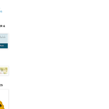
s
es
ER &
ES