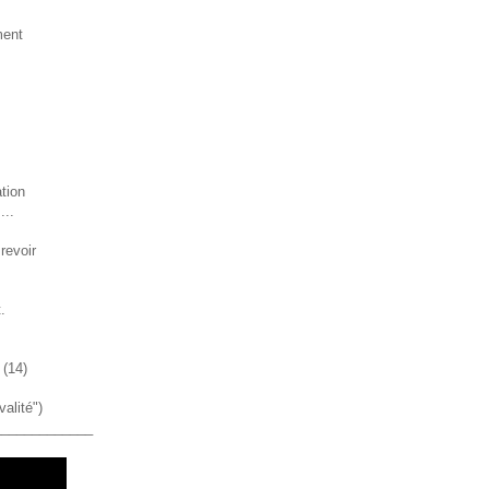
ment
tion
...
revoir
.
 (14)
valité")
_____________