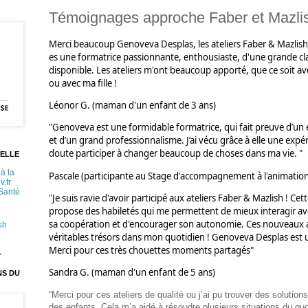
Témoignages approche Faber et Mazli
Merci beaucoup 
Genoveva Desplas
, les ateliers Faber & Mazlish
es une formatrice passionnante, enthousiaste, d'une grande clart
disponible. Les ateliers m'ont beaucoup apporté, que ce soit av
ou avec ma fille !
Léonor G. (maman d'un enfant de 3 ans)
"Genoveva est une formidable formatrice, qui fait preuve d’u
et d’un grand professionnalisme. J’ai vécu grâce à elle une expér
doute participer à changer beaucoup de choses dans ma vie. "
ELLE
à la
Pascale (participante au Stage d'accompagnement à l'animation 
v.fr
 Santé
"Je suis ravie d'avoir participé aux ateliers Faber & Mazlish ! Ce
propose des habiletés qui me permettent de mieux interagir ave
sa coopération et d'encourager son autonomie. Ces nouveaux a
sh
véritables trésors dans mon quotidien ! 
Genoveva Desplas
 est
Merci pour ces très chouettes moments partagés"
T
Sandra G. (maman d'un enfant de 5 ans)
NS DU
“Merci pour ces ateliers de qualité ou j’ai pu trouver des solution
des enfants. Cela m’a aidé à résoudre plusieurs situations du quoti