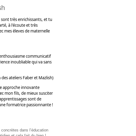
sh
 sont très enrichissants, et tu 
é, à l'écoute et très 
ec mes éleves de maternelle 
n enthousiasme communicatif 
ience inoubliable qui va sans 
des ateliers Faber et Mazlish)
tte approche innovante 
c mon fils, de mieux susciter 
pprentissages sont de 
 une formatrice passionnante ! 
s concrètes dans l’éducation 
dien et cela fait du bien ! 