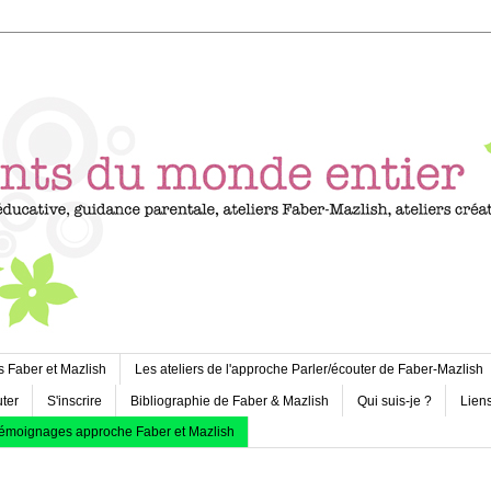
s Faber et Mazlish
Les ateliers de l'approche Parler/écouter de Faber-Mazlish
uter
S'inscrire
Bibliographie de Faber & Mazlish
Qui suis-je ?
Liens
émoignages approche Faber et Mazlish