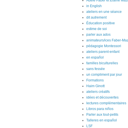
Adele Faber et Elaine Maz
in English
ateliers en une séance
dit autrement
Éducation positive
estime de soi
parler aux ados
animateurs/ices Faber-Maz
pédagogie Montessori
ateliers parent-enfant
en español
familles biculturelles
sans fessée
un compliment par jour
Formations
Haim Ginott
ateliers créatifs
idées et découvertes
lectures complémentaires
Libros para niños
Parler aux tout-petits
Talleres en español
LSF