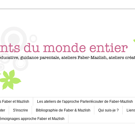
s Faber et Mazlish
Les ateliers de l'approche Parler/écouter de Faber-Mazlish
uter
S'inscrire
Bibliographie de Faber & Mazlish
Qui suis-je ?
Liens
émoignages approche Faber et Mazlish