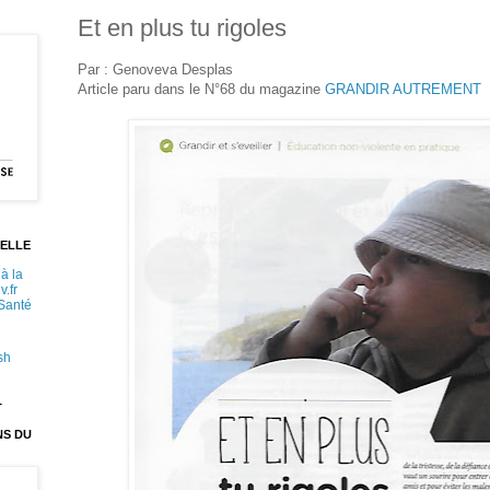
Et en plus tu rigoles
Par : Genoveva Desplas
Article paru dans le N°68 du magazine
GRANDIR AUTREMENT
ELLE
à la
v.fr
 Santé
sh
T
NS DU