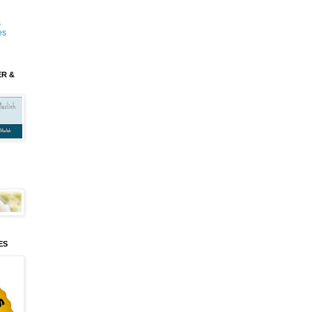
s
es
ER &
ES