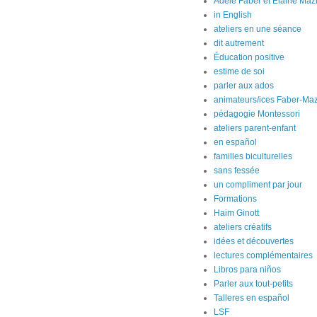
Adele Faber et Elaine Maz
in English
ateliers en une séance
dit autrement
Éducation positive
estime de soi
parler aux ados
animateurs/ices Faber-Maz
pédagogie Montessori
ateliers parent-enfant
en español
familles biculturelles
sans fessée
un compliment par jour
Formations
Haim Ginott
ateliers créatifs
idées et découvertes
lectures complémentaires
Libros para niños
Parler aux tout-petits
Talleres en español
LSF