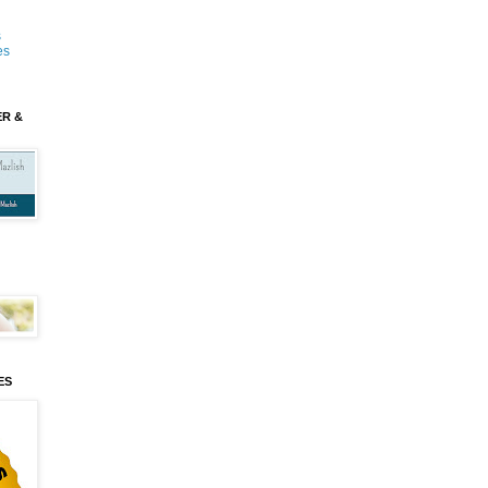
s
es
ER &
ES