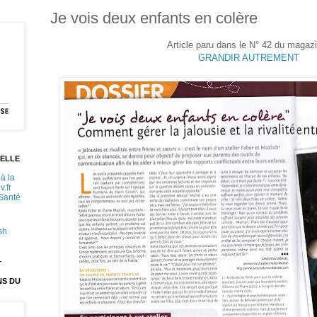
Je vois deux enfants en colère
Article paru dans le N° 42 du magaz
GRANDIR AUTREMENT
ELLE
à la
v.fr
 Santé
sh
T
NS DU