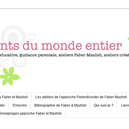
s Faber et Mazlish
Les ateliers de l'approche Parler/écouter de Faber-Mazlish
uter
S'inscrire
Bibliographie de Faber & Mazlish
Qui suis-je ?
Liens
émoignages approche Faber et Mazlish