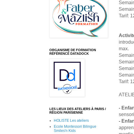
Semain
Semain
Tarif: 
Activi
introdu
max.
ORGANISME DE FORMATION
RÉFÉRENCÉ DATADOCK
Semain
Semain
Semain
Semain
Tarif: 
ATELI
- Enfa
LES LIEUX DES ATELIERS À PARIS /
RÉGION PARISIENNE
sensori
- Enfa
HOLISTE Les ateliers
Ecole Montessori Bilingue
apprent
Smiles'n Kids
mardis