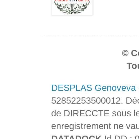
© C
To
DESPLAS Genoveva
52852253500012. Décla
de DIRECCTE sous le
enregistrement ne vau
DATADOCK
Id DD : 