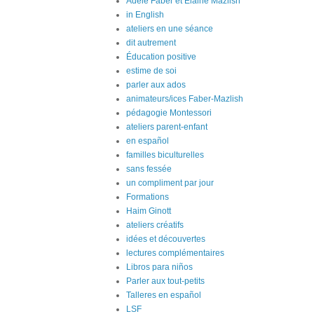
Adele Faber et Elaine Mazlish
in English
ateliers en une séance
dit autrement
Éducation positive
estime de soi
parler aux ados
animateurs/ices Faber-Mazlish
pédagogie Montessori
ateliers parent-enfant
en español
familles biculturelles
sans fessée
un compliment par jour
Formations
Haim Ginott
ateliers créatifs
idées et découvertes
lectures complémentaires
Libros para niños
Parler aux tout-petits
Talleres en español
LSF