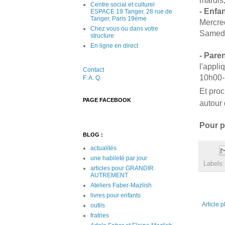
Centre social et culturel
- Enfan
ESPACE 19 Tanger, 28 rue de
Tanger, Paris 19ème
Mercre
Chez vous ou dans votre
Samedi
structure
En ligne en direct
- Pare
l'appl
Contact
10h00-
F. A. Q
.
Et pro
PAGE FACEBOOK
autour 
Pour p
BLOG :
actualités
une habileté par jour
Labels
articles pour GRANDIR
AUTREMENT
Ateliers Faber-Mazlish
livres pour enfants
Article p
outils
fratries