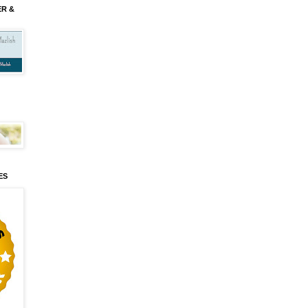
ER &
ES