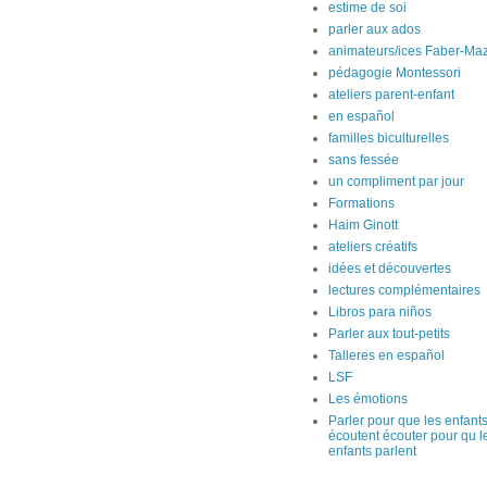
estime de soi
parler aux ados
animateurs/ices Faber-Maz
pédagogie Montessori
ateliers parent-enfant
en español
familles biculturelles
sans fessée
un compliment par jour
Formations
Haim Ginott
ateliers créatifs
idées et découvertes
lectures complémentaires
Libros para niños
Parler aux tout-petits
Talleres en español
LSF
Les émotions
Parler pour que les enfant
écoutent écouter pour qu l
enfants parlent