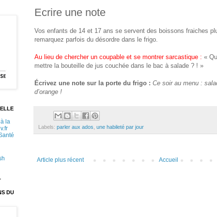
Ecrire une note
Vos enfants de 14 et 17 ans se servent des boissons fraiches pl
remarquez parfois du désordre dans le frigo.
Au lieu de chercher un coupable et se montrer sarcastique :
« Qui
mettre la bouteille de jus couchée dans le bac à salade ? ! »
Écrivez une note sur la porte du frigo :
Ce soir au menu : sal
d’orange !
ELLE
à la
Labels:
parler aux ados
,
une habileté par jour
v.fr
 Santé
sh
Article plus récent
Accueil
T
NS DU