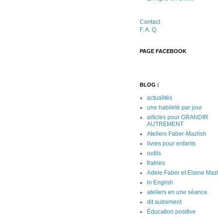
Contact
F. A. Q
.
PAGE FACEBOOK
BLOG :
actualités
une habileté par jour
articles pour GRANDIR
AUTREMENT
Ateliers Faber-Mazlish
livres pour enfants
outils
fratries
Adele Faber et Elaine Maz
in English
ateliers en une séance
dit autrement
Éducation positive