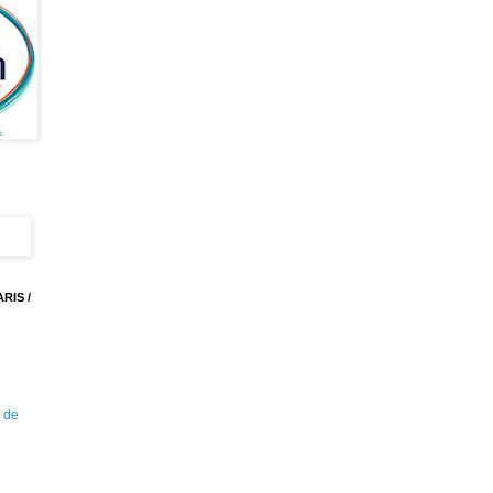
RIS /
 de