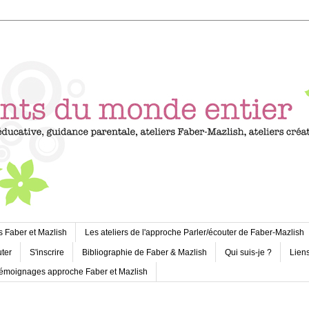
s Faber et Mazlish
Les ateliers de l'approche Parler/écouter de Faber-Mazlish
uter
S'inscrire
Bibliographie de Faber & Mazlish
Qui suis-je ?
Liens
émoignages approche Faber et Mazlish