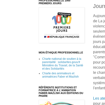
PROFESSIONNELLE 1000
PREMIERS JOURS
Jour
Aujourd
de La j
violenc
seuleme
événem
jours p
éducat
parent
MON ÉTHIQUE PROFESSIONNELLE
"Comme
Charte national de soutien à la
pour po
parentalité : solidarites.gouv.fr
Ministère du Travail, de la Santé
recours
et des Solidarités
le chan
Charte des animateurs et
animatrices Faber et Mazlish
verbale
systém
l'enfant
RÉFÉRENTE INSTITUTIONS ET
FORMATRICE À L'ANIMATION
FABER-MAZLISH AUX ÉDITIONS DU
PHARE
Les ate
pour ai