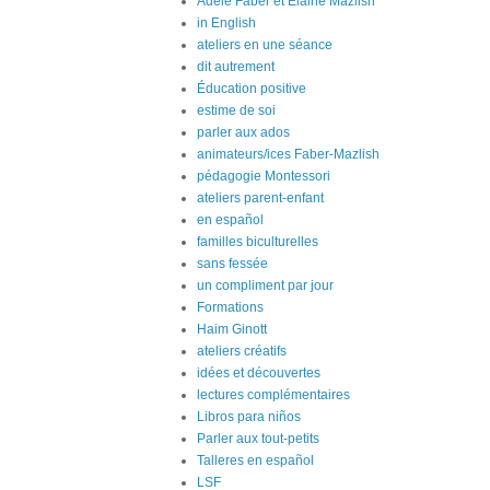
Adele Faber et Elaine Mazlish
in English
ateliers en une séance
dit autrement
Éducation positive
estime de soi
parler aux ados
animateurs/ices Faber-Mazlish
pédagogie Montessori
ateliers parent-enfant
en español
familles biculturelles
sans fessée
un compliment par jour
Formations
Haim Ginott
ateliers créatifs
idées et découvertes
lectures complémentaires
Libros para niños
Parler aux tout-petits
Talleres en español
LSF