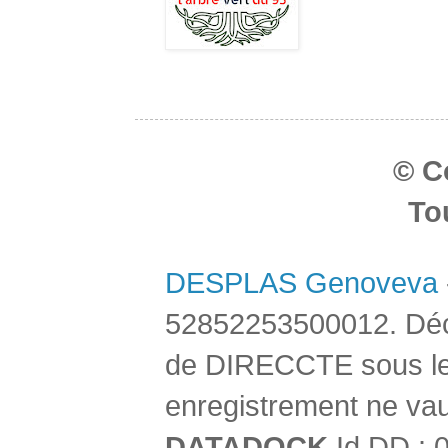
© C
To
DESPLAS Genoveva
52852253500012. Décla
de DIRECCTE sous le
enregistrement ne vau
DATADOCK
Id DD : 